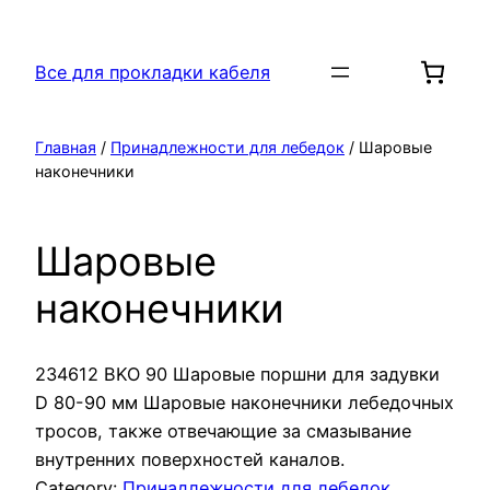
Перейти
к
Все для прокладки кабеля
содержимому
Главная
/
Принадлежности для лебедок
/ Шаровые
наконечники
Шаровые
наконечники
234612 BKO 90 Шаровые поршни для задувки
D 80-90 мм Шаровые наконечники лебедочных
тросов, также отвечающие за смазывание
внутренних поверхностей каналов.
Category:
Принадлежности для лебедок