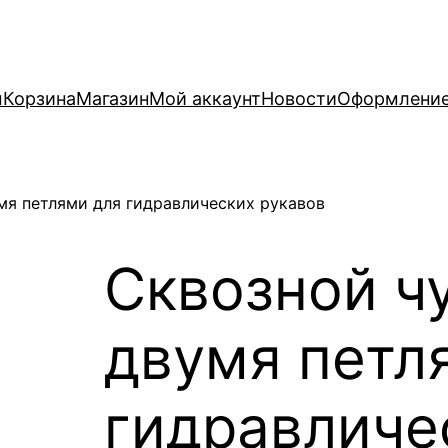
ы
Корзина
Магазин
Мой аккаунт
Новости
Оформление
мя петлями для гидравлических рукавов
Сквозной чу
двумя петл
гидравличе