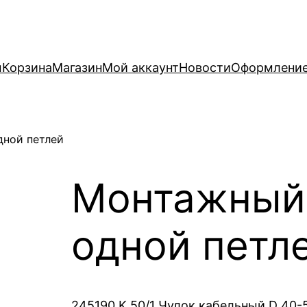
ы
Корзина
Магазин
Мой аккаунт
Новости
Оформление
дной петлей
Монтажный 
одной петл
245190 K 50/1 Чулок кабельный D 40-5